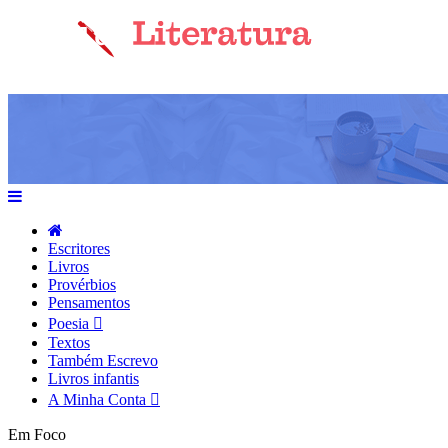
Escritores
Livros
Provérbios
Pensamentos
Poesia
Textos
Também Escrevo
Livros infantis
A Minha Conta
Em Foco