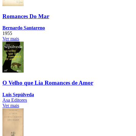
Romances Do Mar
Bernardo Santareno
1955
Ver mais
O Velho que Lia Romances de Amor
Luis Sepúlveda
Asa Editores
Ver mais