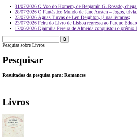
31/07/2026
O Voo do Homem, de Benjamín G. Rosado, chega às
28/07/2026
O Fantástico Mundo de Jane Austen – Jogos, trivia, 
23/07/2026
Águas Turvas de Len Deighton, já nas livrarias;
23/07/2026
Feira do Livro de Lisboa regressa ao Parque Eduar
17/06/2026
Djaimilia Pereira de Almeida conquistou o prémio 
Pesquisa sobre
Livr
Pesquisar
Resultados da pesquisa para: Romances
Livros