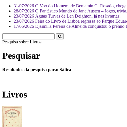
31/07/2026
O Voo do Homem, de Benjamín G. Rosado, chega às
28/07/2026
O Fantástico Mundo de Jane Austen – Jogos, trivia, 
23/07/2026
Águas Turvas de Len Deighton, já nas livrarias;
23/07/2026
Feira do Livro de Lisboa regressa ao Parque Eduar
17/06/2026
Djaimilia Pereira de Almeida conquistou o prémio 
Pesquisa sobre
Pesquisar
Resultados da pesquisa para: Sátira
Livros