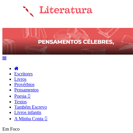
Escritores
Livros
Provérbios
Pensamentos
Poesia
Textos
Também Escrevo
Livros infantis
A Minha Conta
Em Foco