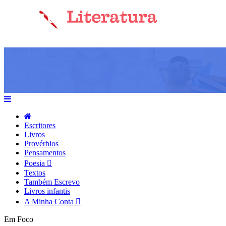
Escritores
Livros
Provérbios
Pensamentos
Poesia
Textos
Também Escrevo
Livros infantis
A Minha Conta
Em Foco