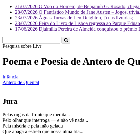
31/07/2026
O Voo do Homem, de Benjamín G. Rosado, chega às
28/07/2026
O Fantástico Mundo de Jane Austen – Jogos, trivia, 
23/07/2026
Águas Turvas de Len Deighton, já nas livrarias;
23/07/2026
Feira do Livro de Lisboa regressa ao Parque Eduar
17/06/2026
Djaimilia Pereira de Almeida conquistou o prémio 
Pesquisa sobre
Literatura
Poema e Poesia de Antero de Qu
Infância
Antero de Quental
Jura
Pelas rugas da fronte que medita...
Pelo olhar que interroga — e não vê nada...
Pela miséria e pela mão gelada
Que apaga a estrela que nossa alma fita...