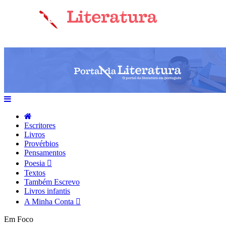
Escritores
Livros
Provérbios
Pensamentos
Poesia
Textos
Também Escrevo
Livros infantis
A Minha Conta
Em Foco