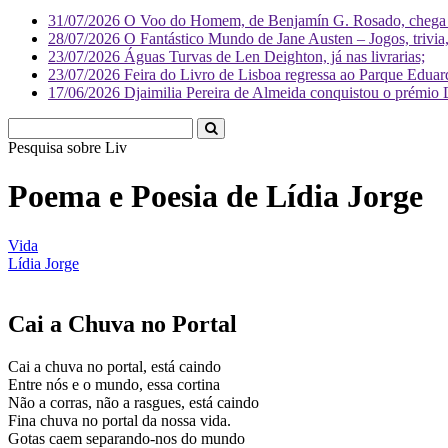
31/07/2026
O Voo do Homem, de Benjamín G. Rosado, chega às
28/07/2026
O Fantástico Mundo de Jane Austen – Jogos, trivia, 
23/07/2026
Águas Turvas de Len Deighton, já nas livrarias;
23/07/2026
Feira do Livro de Lisboa regressa ao Parque Eduar
17/06/2026
Djaimilia Pereira de Almeida conquistou o prémio 
Pesquisa sobre
Literatura
Poema e Poesia de Lídia Jorge
Vida
Lídia Jorge
Cai a Chuva no Portal
Cai a chuva no portal, está caindo
Entre nós e o mundo, essa cortina
Não a corras, não a rasgues, está caindo
Fina chuva no portal da nossa vida.
Gotas caem separando-nos do mundo