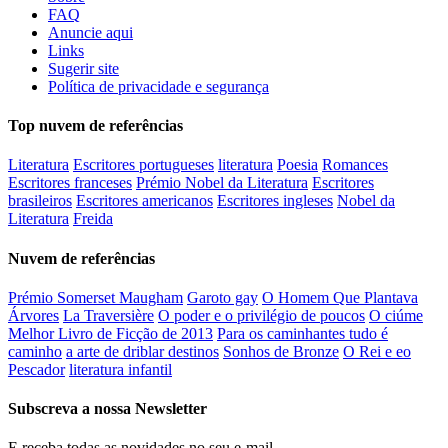
FAQ
Anuncie aqui
Links
Sugerir site
Política de privacidade e segurança
Top nuvem de referências
Literatura
Escritores portugueses
literatura
Poesia
Romances
Escritores franceses
Prémio Nobel da Literatura
Escritores
brasileiros
Escritores americanos
Escritores ingleses
Nobel da
Literatura
Freida
Nuvem de referências
Prémio Somerset Maugham
Garoto gay
O Homem Que Plantava
Árvores
La Traversière
O poder e o privilégio de poucos
O ciúme
Melhor Livro de Ficção de 2013
Para os caminhantes tudo é
caminho
a arte de driblar destinos
Sonhos de Bronze
O Rei e eo
Pescador
literatura infantil
Subscreva a nossa Newsletter
E receba todas as novidades no seu e-mail.