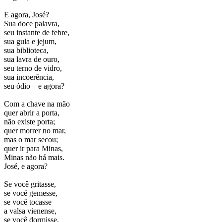
E agora, José?
Sua doce palavra,
seu instante de febre,
sua gula e jejum,
sua biblioteca,
sua lavra de ouro,
seu terno de vidro,
sua incoerência,
seu ódio – e agora?
Com a chave na mão
quer abrir a porta,
não existe porta;
quer morrer no mar,
mas o mar secou;
quer ir para Minas,
Minas não há mais.
José, e agora?
Se você gritasse,
se você gemesse,
se você tocasse
a valsa vienense,
se você dormisse,