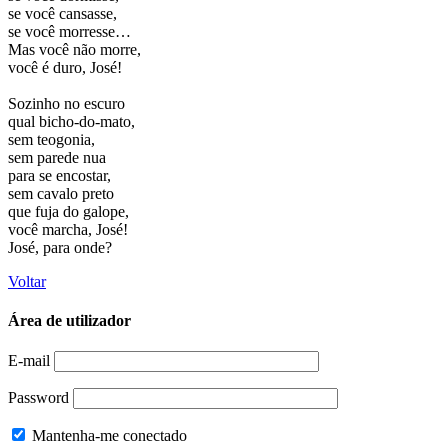
se você cansasse,
se você morresse…
Mas você não morre,
você é duro, José!
Sozinho no escuro
qual bicho-do-mato,
sem teogonia,
sem parede nua
para se encostar,
sem cavalo preto
que fuja do galope,
você marcha, José!
José, para onde?
Voltar
Área de utilizador
E-mail
Password
Mantenha-me conectado