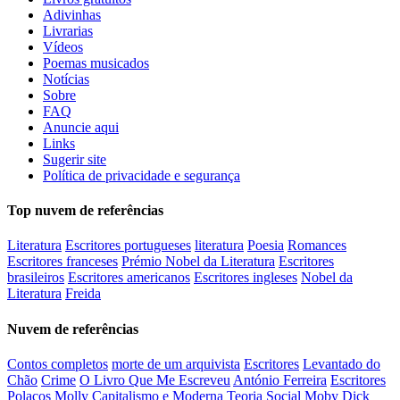
Adivinhas
Livrarias
Vídeos
Poemas musicados
Notícias
Sobre
FAQ
Anuncie aqui
Links
Sugerir site
Política de privacidade e segurança
Top nuvem de referências
Literatura
Escritores portugueses
literatura
Poesia
Romances
Escritores franceses
Prémio Nobel da Literatura
Escritores
brasileiros
Escritores americanos
Escritores ingleses
Nobel da
Literatura
Freida
Nuvem de referências
Contos completos
morte de um arquivista
Escritores
Levantado do
Chão
Crime
O Livro Que Me Escreveu
António Ferreira
Escritores
Polacos
Molly
Capitalismo e Moderna Teoria Social
Moby Dick