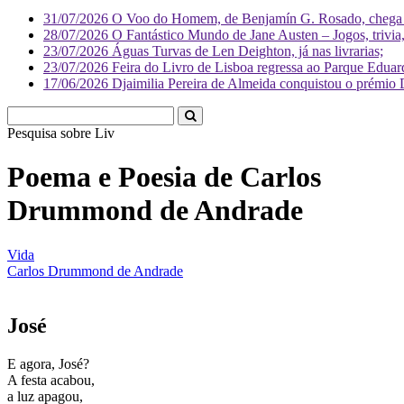
31/07/2026
O Voo do Homem, de Benjamín G. Rosado, chega às
28/07/2026
O Fantástico Mundo de Jane Austen – Jogos, trivia, 
23/07/2026
Águas Turvas de Len Deighton, já nas livrarias;
23/07/2026
Feira do Livro de Lisboa regressa ao Parque Eduar
17/06/2026
Djaimilia Pereira de Almeida conquistou o prémio 
Pesquisa sobre
Literatura
Poema e Poesia de Carlos
Drummond de Andrade
Vida
Carlos Drummond de Andrade
José
E agora, José?
A festa acabou,
a luz apagou,