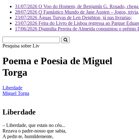
31/07/2026
O Voo do Homem, de Benjamín G. Rosado, chega às
28/07/2026
O Fantástico Mundo de Jane Austen – Jogos, trivia, 
23/07/2026
Águas Turvas de Len Deighton, já nas livrarias;
23/07/2026
Feira do Livro de Lisboa regressa ao Parque Eduar
17/06/2026
Djaimilia Pereira de Almeida conquistou o prémio 
Pesquisa sobre
Literatura
Poema e Poesia de Miguel
Torga
Liberdade
Miguel Torga
Liberdade
– Liberdade, que estais no céu...
Rezava o padre-nosso que sabia,
A pedir-te, humildemente,