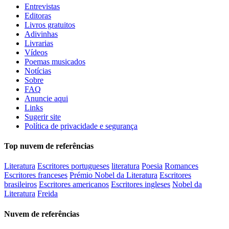
Entrevistas
Editoras
Livros gratuitos
Adivinhas
Livrarias
Vídeos
Poemas musicados
Notícias
Sobre
FAQ
Anuncie aqui
Links
Sugerir site
Política de privacidade e segurança
Top nuvem de referências
Literatura
Escritores portugueses
literatura
Poesia
Romances
Escritores franceses
Prémio Nobel da Literatura
Escritores
brasileiros
Escritores americanos
Escritores ingleses
Nobel da
Literatura
Freida
Nuvem de referências