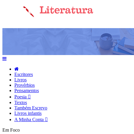
Escritores
Livros
Provérbios
Pensamentos
Poesia
Textos
Também Escrevo
Livros infantis
A Minha Conta
Em Foco