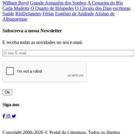
William Boyd
Grande Armazém dos Sonhos
A Cegueira do Rio
Carla Madeira
O Quarto de Hóspedes
O Círculo dos Dias
escritoras
Saúde
RioDeJaneiro
Férias
Eugénio de Andrade
Afonso de
Albuquerque
Subscreva a nossa Newsletter
E receba todas as novidades no seu e-mail.
Ok
Siga-nos
Copyright 2006-2026 © Portal da Literatura. Todos os direitos