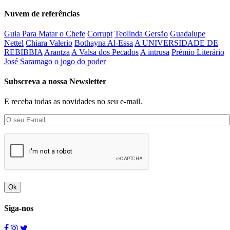
Nuvem de referências
Guia Para Matar o Chefe
Corrupt
Teolinda Gersão
Guadalupe
Nettel
Chiara Valerio
Bothayna Al-Essa
A UNIVERSIDADE DE
REBIBBIA
Arantza
A Valsa dos Pecados
A intrusa
Prémio Literário
José Saramago
o jogo do poder
Subscreva a nossa Newsletter
E receba todas as novidades no seu e-mail.
Ok
Siga-nos