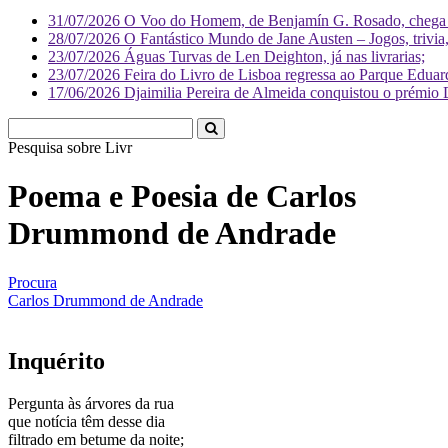
31/07/2026
O Voo do Homem, de Benjamín G. Rosado, chega às
28/07/2026
O Fantástico Mundo de Jane Austen – Jogos, trivia, 
23/07/2026
Águas Turvas de Len Deighton, já nas livrarias;
23/07/2026
Feira do Livro de Lisboa regressa ao Parque Eduar
17/06/2026
Djaimilia Pereira de Almeida conquistou o prémio 
Pesquisa sobre
Literatura
Poema e Poesia de Carlos
Drummond de Andrade
Procura
Carlos Drummond de Andrade
Inquérito
Pergunta às árvores da rua
que notícia têm desse dia
filtrado em betume da noite;