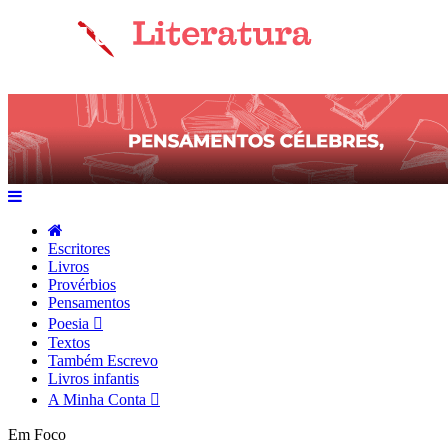
Escritores
Livros
Provérbios
Pensamentos
Poesia
Textos
Também Escrevo
Livros infantis
A Minha Conta
Em Foco