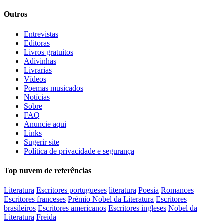
Outros
Entrevistas
Editoras
Livros gratuitos
Adivinhas
Livrarias
Vídeos
Poemas musicados
Notícias
Sobre
FAQ
Anuncie aqui
Links
Sugerir site
Política de privacidade e segurança
Top nuvem de referências
Literatura
Escritores portugueses
literatura
Poesia
Romances
Escritores franceses
Prémio Nobel da Literatura
Escritores
brasileiros
Escritores americanos
Escritores ingleses
Nobel da
Literatura
Freida