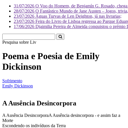
31/07/2026
O Voo do Homem, de Benjamín G. Rosado, chega às
28/07/2026
O Fantástico Mundo de Jane Austen – Jogos, trivia, 
23/07/2026
Águas Turvas de Len Deighton, já nas livrarias;
23/07/2026
Feira do Livro de Lisboa regressa ao Parque Eduar
17/06/2026
Djaimilia Pereira de Almeida conquistou o prémio 
Pesquisa sobre
Literatura
Poema e Poesia de Emily
Dickinson
Sofrimento
Emily Dickinson
A Ausência Desincorpora
A Ausência DesincorporaA Ausência desincorpora - e assim faz a
Morte
Escondendo os indivíduos da Terra