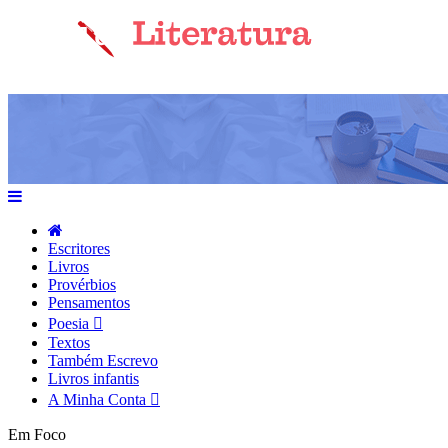
Escritores
Livros
Provérbios
Pensamentos
Poesia
Textos
Também Escrevo
Livros infantis
A Minha Conta
Em Foco