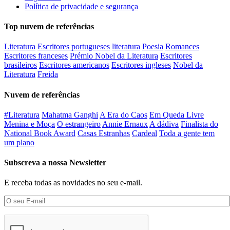
Política de privacidade e segurança
Top nuvem de referências
Literatura
Escritores portugueses
literatura
Poesia
Romances
Escritores franceses
Prémio Nobel da Literatura
Escritores
brasileiros
Escritores americanos
Escritores ingleses
Nobel da
Literatura
Freida
Nuvem de referências
#Literatura
Mahatma Ganghi
A Era do Caos
Em Queda Livre
Menina e Moça
O estrangeiro
Annie Ernaux
A dádiva
Finalista do
National Book Award
Casas Estranhas
Cardeal
Toda a gente tem
um plano
Subscreva a nossa Newsletter
E receba todas as novidades no seu e-mail.