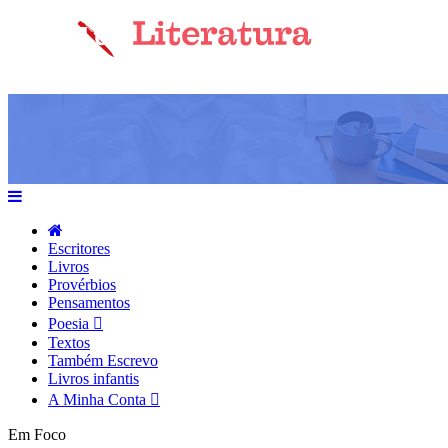
Escritores
Livros
Provérbios
Pensamentos
Poesia
Textos
Também Escrevo
Livros infantis
A Minha Conta
Em Foco