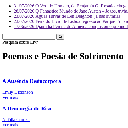
31/07/2026
O Voo do Homem, de Benjamín G. Rosado, chega às
28/07/2026
O Fantástico Mundo de Jane Austen – Jogos, trivia, 
23/07/2026
Águas Turvas de Len Deighton, já nas livrarias;
23/07/2026
Feira do Livro de Lisboa regressa ao Parque Eduar
17/06/2026
Djaimilia Pereira de Almeida conquistou o prémio 
Pesquisa sobre
Literatura
Poemas e Poesia de Sofrimento
A Ausência Desincorpora
Emily Dickinson
Ver mais
A Demiurgia do Riso
Natália Correia
Ver mais