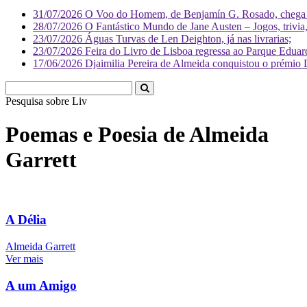
31/07/2026
O Voo do Homem, de Benjamín G. Rosado, chega às
28/07/2026
O Fantástico Mundo de Jane Austen – Jogos, trivia, 
23/07/2026
Águas Turvas de Len Deighton, já nas livrarias;
23/07/2026
Feira do Livro de Lisboa regressa ao Parque Eduar
17/06/2026
Djaimilia Pereira de Almeida conquistou o prémio 
Pesquisa sobre
Literatura
Poemas e Poesia de Almeida
Garrett
A Délia
Almeida Garrett
Ver mais
A um Amigo