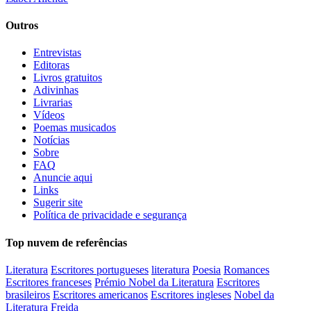
Outros
Entrevistas
Editoras
Livros gratuitos
Adivinhas
Livrarias
Vídeos
Poemas musicados
Notícias
Sobre
FAQ
Anuncie aqui
Links
Sugerir site
Política de privacidade e segurança
Top nuvem de referências
Literatura
Escritores portugueses
literatura
Poesia
Romances
Escritores franceses
Prémio Nobel da Literatura
Escritores
brasileiros
Escritores americanos
Escritores ingleses
Nobel da
Literatura
Freida