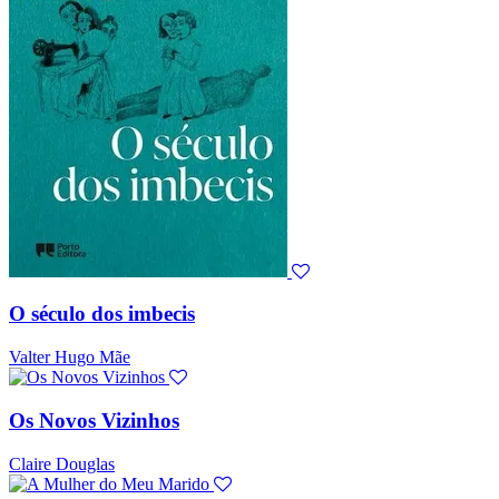
O século dos imbecis
Valter Hugo Mãe
Os Novos Vizinhos
Claire Douglas