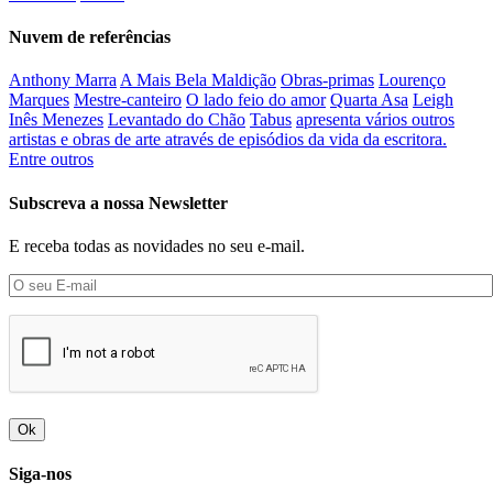
Nuvem de referências
Anthony Marra
A Mais Bela Maldição
Obras-primas
Lourenço
Marques
Mestre-canteiro
O lado feio do amor
Quarta Asa
Leigh
Inês Menezes
Levantado do Chão
Tabus
apresenta vários outros
artistas e obras de arte através de episódios da vida da escritora.
Entre outros
Subscreva a nossa Newsletter
E receba todas as novidades no seu e-mail.
Ok
Siga-nos