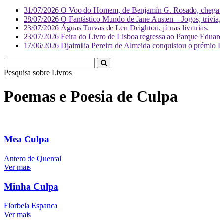
31/07/2026
O Voo do Homem, de Benjamín G. Rosado, chega às
28/07/2026
O Fantástico Mundo de Jane Austen – Jogos, trivia, 
23/07/2026
Águas Turvas de Len Deighton, já nas livrarias;
23/07/2026
Feira do Livro de Lisboa regressa ao Parque Eduar
17/06/2026
Djaimilia Pereira de Almeida conquistou o prémio 
Pesquisa sobre
L
Poemas e Poesia de Culpa
Mea Culpa
Antero de Quental
Ver mais
Minha Culpa
Florbela Espanca
Ver mais