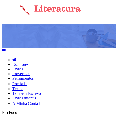
Escritores
Livros
Provérbios
Pensamentos
Poesia
Textos
Também Escrevo
Livros infantis
A Minha Conta
Em Foco