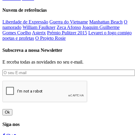
Nuvem de referências
Liberdade de Expressão
Guerra do Vietname
Manhattan Beach
O
namorado
William Faulkner
Zeca Afonso
Joaquim Guilherme
Gomes Coelho
Asterix
Prémio Pulitzer 2015
Levarei o fogo comigo
poetas e profetas
O Projeto Rosie
Subscreva a nossa Newsletter
E receba todas as novidades no seu e-mail.
Ok
Siga-nos