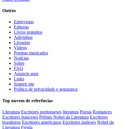
Outros
Entrevistas
Editoras
Livros gratuitos
Adivinhas
Livrarias
Vídeos
Poemas musicados
Notícias
Sobre
FAQ
Anuncie aqui
Links
Sugerir site
Política de privacidade e segurança
Top nuvem de referências
Literatura
Escritores portugueses
literatura
Poesia
Romances
Escritores franceses
Prémio Nobel da Literatura
Escritores
brasileiros
Escritores americanos
Escritores ingleses
Nobel da
Literatura
Freida