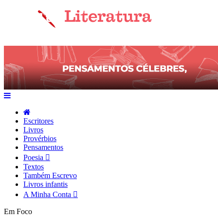
Escritores
Livros
Provérbios
Pensamentos
Poesia
Textos
Também Escrevo
Livros infantis
A Minha Conta
Em Foco