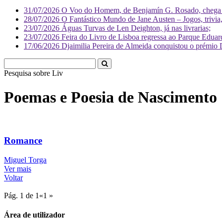
31/07/2026
O Voo do Homem, de Benjamín G. Rosado, chega às
28/07/2026
O Fantástico Mundo de Jane Austen – Jogos, trivia, 
23/07/2026
Águas Turvas de Len Deighton, já nas livrarias;
23/07/2026
Feira do Livro de Lisboa regressa ao Parque Eduar
17/06/2026
Djaimilia Pereira de Almeida conquistou o prémio 
Pesquisa sobre
Literatura
Poemas e Poesia de Nascimento
Romance
Miguel Torga
Ver mais
Voltar
Pág. 1 de 1
«
1
»
Área de utilizador