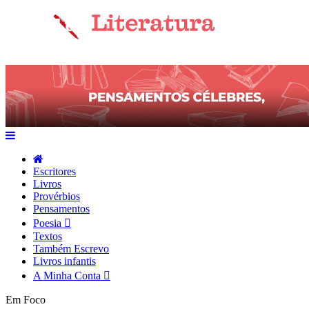
Escritores
Livros
Provérbios
Pensamentos
Poesia
Textos
Também Escrevo
Livros infantis
A Minha Conta
Em Foco