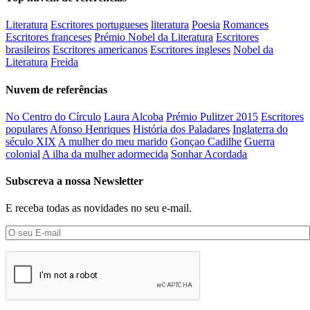
Literatura
Escritores portugueses
literatura
Poesia
Romances
Escritores franceses
Prémio Nobel da Literatura
Escritores
brasileiros
Escritores americanos
Escritores ingleses
Nobel da
Literatura
Freida
Nuvem de referências
No Centro do Círculo
Laura Alcoba
Prémio Pulitzer 2015
Escritores
populares
Afonso Henriques
História dos Paladares
Inglaterra do
século XIX
A mulher do meu marido
Gonçao Cadilhe
Guerra
colonial
A ilha da mulher adormecida
Sonhar Acordada
Subscreva a nossa Newsletter
E receba todas as novidades no seu e-mail.