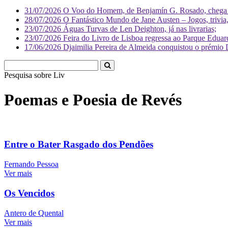
31/07/2026
O Voo do Homem, de Benjamín G. Rosado, chega às
28/07/2026
O Fantástico Mundo de Jane Austen – Jogos, trivia, 
23/07/2026
Águas Turvas de Len Deighton, já nas livrarias;
23/07/2026
Feira do Livro de Lisboa regressa ao Parque Eduar
17/06/2026
Djaimilia Pereira de Almeida conquistou o prémio 
Pesquisa sobre
Literatura
Poemas e Poesia de Revés
Entre o Bater Rasgado dos Pendões
Fernando Pessoa
Ver mais
Os Vencidos
Antero de Quental
Ver mais