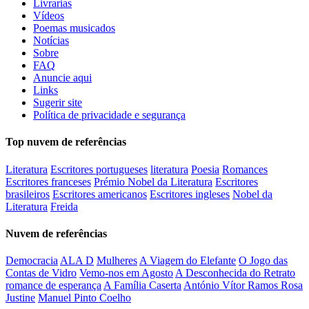
Livrarias
Vídeos
Poemas musicados
Notícias
Sobre
FAQ
Anuncie aqui
Links
Sugerir site
Política de privacidade e segurança
Top nuvem de referências
Literatura
Escritores portugueses
literatura
Poesia
Romances
Escritores franceses
Prémio Nobel da Literatura
Escritores
brasileiros
Escritores americanos
Escritores ingleses
Nobel da
Literatura
Freida
Nuvem de referências
Democracia
ALA D
Mulheres
A Viagem do Elefante
O Jogo das
Contas de Vidro
Vemo-nos em Agosto
A Desconhecida do Retrato
romance de esperança
A Família Caserta
António Vítor Ramos Rosa
Justine
Manuel Pinto Coelho