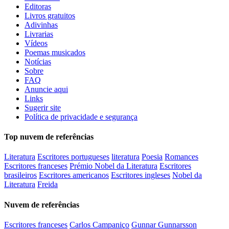
Editoras
Livros gratuitos
Adivinhas
Livrarias
Vídeos
Poemas musicados
Notícias
Sobre
FAQ
Anuncie aqui
Links
Sugerir site
Política de privacidade e segurança
Top nuvem de referências
Literatura
Escritores portugueses
literatura
Poesia
Romances
Escritores franceses
Prémio Nobel da Literatura
Escritores
brasileiros
Escritores americanos
Escritores ingleses
Nobel da
Literatura
Freida
Nuvem de referências
Escritores franceses
Carlos Campaniço
Gunnar Gunnarsson