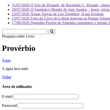
31/07/2026
O Voo do Homem, de Benjamín G. Rosado, chega às
28/07/2026
O Fantástico Mundo de Jane Austen – Jogos, trivia, 
23/07/2026
Águas Turvas de Len Deighton, já nas livrarias;
23/07/2026
Feira do Livro de Lisboa regressa ao Parque Eduar
17/06/2026
Djaimilia Pereira de Almeida conquistou o prémio 
Pesquisa sobre
Li
Provérbio
Água
A água lava tudo
Voltar
Área de utilizador
E-mail
Password