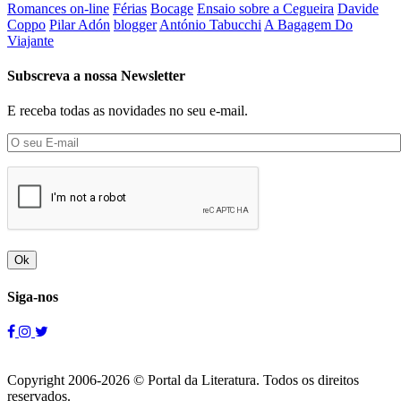
Romances on-line
Férias
Bocage
Ensaio sobre a Cegueira
Davide
Coppo
Pilar Adón
blogger
António Tabucchi
A Bagagem Do
Viajante
Subscreva a nossa Newsletter
E receba todas as novidades no seu e-mail.
Ok
Siga-nos
Copyright 2006-2026 © Portal da Literatura. Todos os direitos
reservados.