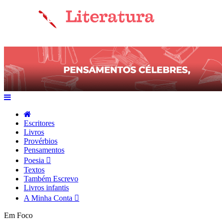
Escritores
Livros
Provérbios
Pensamentos
Poesia
Textos
Também Escrevo
Livros infantis
A Minha Conta
Em Foco