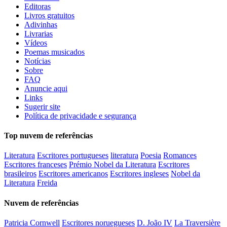
Editoras
Livros gratuitos
Adivinhas
Livrarias
Vídeos
Poemas musicados
Notícias
Sobre
FAQ
Anuncie aqui
Links
Sugerir site
Política de privacidade e segurança
Top nuvem de referências
Literatura
Escritores portugueses
literatura
Poesia
Romances
Escritores franceses
Prémio Nobel da Literatura
Escritores
brasileiros
Escritores americanos
Escritores ingleses
Nobel da
Literatura
Freida
Nuvem de referências
Patricia Cornwell
Escritores noruegueses
D. João IV
La Traversière