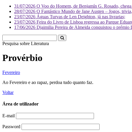
31/07/2026
O Voo do Homem, de Benjamín G. Rosado, chega às
28/07/2026
O Fantástico Mundo de Jane Austen – Jogos, trivia, 
23/07/2026
Águas Turvas de Len Deighton, já nas livrarias;
23/07/2026
Feira do Livro de Lisboa regressa ao Parque Eduar
17/06/2026
Djaimilia Pereira de Almeida conquistou o prémio 
Pesquisa sobre
Literatura
Provérbio
Fevereiro
Ao Fevereiro e ao rapaz, perdoa tudo quanto faz.
Voltar
Área de utilizador
E-mail
Password