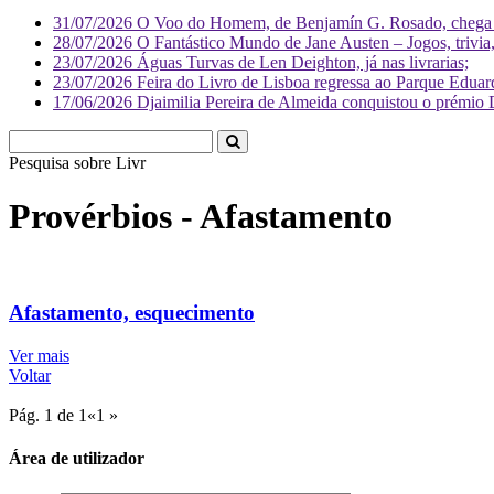
31/07/2026
O Voo do Homem, de Benjamín G. Rosado, chega às
28/07/2026
O Fantástico Mundo de Jane Austen – Jogos, trivia, 
23/07/2026
Águas Turvas de Len Deighton, já nas livrarias;
23/07/2026
Feira do Livro de Lisboa regressa ao Parque Eduar
17/06/2026
Djaimilia Pereira de Almeida conquistou o prémio 
Pesquisa sobre
Literatura
Provérbios - Afastamento
Afastamento, esquecimento
Ver mais
Voltar
Pág. 1 de 1
«
1
»
Área de utilizador