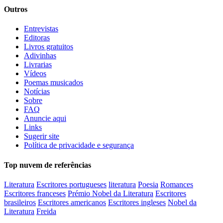
Outros
Entrevistas
Editoras
Livros gratuitos
Adivinhas
Livrarias
Vídeos
Poemas musicados
Notícias
Sobre
FAQ
Anuncie aqui
Links
Sugerir site
Política de privacidade e segurança
Top nuvem de referências
Literatura
Escritores portugueses
literatura
Poesia
Romances
Escritores franceses
Prémio Nobel da Literatura
Escritores
brasileiros
Escritores americanos
Escritores ingleses
Nobel da
Literatura
Freida