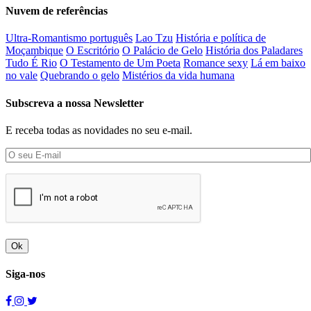
Nuvem de referências
Ultra-Romantismo português
Lao Tzu
História e política de
Moçambique
O Escritório
O Palácio de Gelo
História dos Paladares
Tudo É Rio
O Testamento de Um Poeta
Romance sexy
Lá em baixo
no vale
Quebrando o gelo
Mistérios da vida humana
Subscreva a nossa Newsletter
E receba todas as novidades no seu e-mail.
Ok
Siga-nos