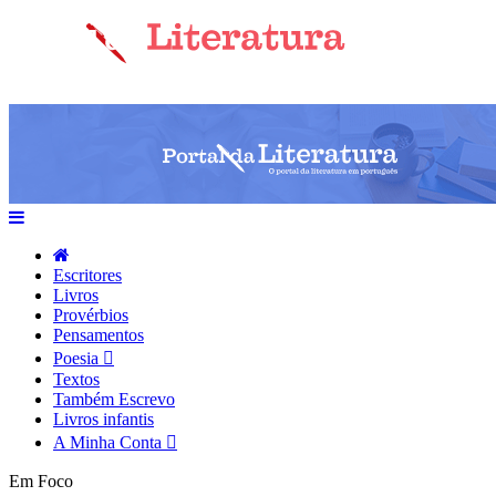
Escritores
Livros
Provérbios
Pensamentos
Poesia
Textos
Também Escrevo
Livros infantis
A Minha Conta
Em Foco