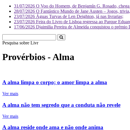
31/07/2026
O Voo do Homem, de Benjamín G. Rosado, chega às
28/07/2026
O Fantástico Mundo de Jane Austen – Jogos, trivia, 
23/07/2026
Águas Turvas de Len Deighton, já nas livrarias;
23/07/2026
Feira do Livro de Lisboa regressa ao Parque Eduar
17/06/2026
Djaimilia Pereira de Almeida conquistou o prémio 
Pesquisa sobre
Literatura
Provérbios - Alma
A alma limpa o corpo; o amor limpa a alma
Ver mais
A alma não tem segredo que a conduta não revele
Ver mais
A alma reside onde ama e não onde anima