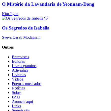
O Mistério da Lavandaria de Yeonnam-Dong
Kim Jiyun
Os Segredos de Isabella
Sveva Casati Modignani
Outros
Entrevistas
Editoras
Livros gratuitos
Adivinhas
Livrarias
Vídeos
Poemas musicados
Notícias
Sobre
FAQ
Anuncie aqui
Links
Sugerir site