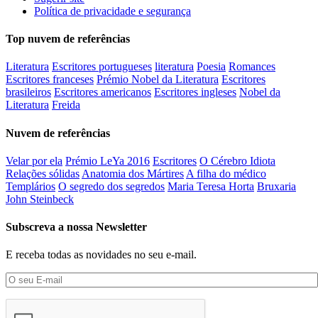
Política de privacidade e segurança
Top nuvem de referências
Literatura
Escritores portugueses
literatura
Poesia
Romances
Escritores franceses
Prémio Nobel da Literatura
Escritores
brasileiros
Escritores americanos
Escritores ingleses
Nobel da
Literatura
Freida
Nuvem de referências
Velar por ela
Prémio LeYa 2016
Escritores
O Cérebro Idiota
Relações sólidas
Anatomia dos Mártires
A filha do médico
Templários
O segredo dos segredos
Maria Teresa Horta
Bruxaria
John Steinbeck
Subscreva a nossa Newsletter
E receba todas as novidades no seu e-mail.