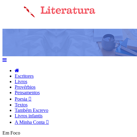
Escritores
Livros
Provérbios
Pensamentos
Poesia
Textos
Também Escrevo
Livros infantis
A Minha Conta
Em Foco