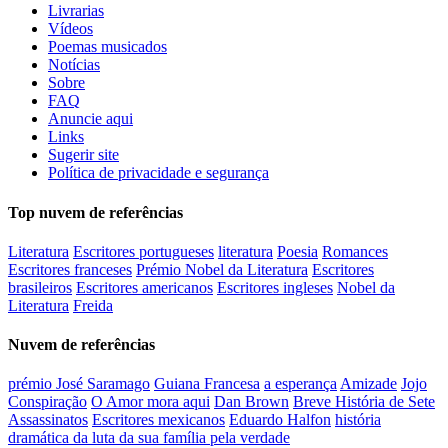
Livrarias
Vídeos
Poemas musicados
Notícias
Sobre
FAQ
Anuncie aqui
Links
Sugerir site
Política de privacidade e segurança
Top nuvem de referências
Literatura
Escritores portugueses
literatura
Poesia
Romances
Escritores franceses
Prémio Nobel da Literatura
Escritores
brasileiros
Escritores americanos
Escritores ingleses
Nobel da
Literatura
Freida
Nuvem de referências
prémio José Saramago
Guiana Francesa
a esperança
Amizade
Jojo
Conspiração
O Amor mora aqui
Dan Brown
Breve História de Sete
Assassinatos
Escritores mexicanos
Eduardo Halfon
história
dramática da luta da sua família pela verdade