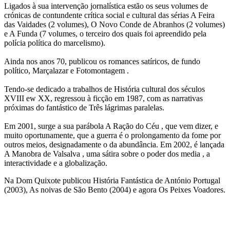
Ligados à sua intervenção jornalística estão os seus volumes de
crónicas de contundente crítica social e cultural das sérias A Feira
das Vaidades (2 volumes), O Novo Conde de Abranhos (2 volumes)
e A Funda (7 volumes, o terceiro dos quais foi apreendido pela
polícia política do marcelismo).
Ainda nos anos 70, publicou os romances satíricos, de fundo
político, Marçalazar e Fotomontagem .
Tendo-se dedicado a trabalhos de História cultural dos séculos
XVIII ew XX, regressou à ficção em 1987, com as narrativas
próximas do fantástico de Três lágrimas paralelas.
Em 2001, surge a sua parábola A Ração do Céu , que vem dizer, e
muito oportunamente, que a guerra é o prolongamento da fome por
outros meios, designadamente o da abundância. Em 2002, é lançada
A Manobra de Valsalva , uma sátira sobre o poder dos media , a
interactividade e a globalização.
Na Dom Quixote publicou História Fantástica de António Portugal
(2003), As noivas de São Bento (2004) e agora Os Peixes Voadores.