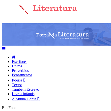
Escritores
Livros
Provérbios
Pensamentos
Poesia
Textos
Também Escrevo
Livros infantis
A Minha Conta
Em Foco