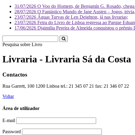
31/07/2026
O Voo do Homem, de Benjamín G. Rosado, chega às
28/07/2026
O Fantástico Mundo de Jane Austen – Jogos, trivia, 
23/07/2026
Águas Turvas de Len Deighton, já nas livrarias;
23/07/2026
Feira do Livro de Lisboa regressa ao Parque Eduar
17/06/2026
Djaimilia Pereira de Almeida conquistou o prémio 
Pesquisa sobre
Li
Livraria - Livraria Sá da Costa
Contactos
Rua Garrett, 100 1200 Lisboa tel.: 21 345 07 21 fax: 21 346 07 22
Voltar
Área de utilizador
E-mail
Password