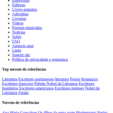
Entrevistas
Editoras
Livros gratuitos
Adivinhas
Livrarias
Vídeos
Poemas musicados
Notícias
Sobre
FAQ
Anuncie aqui
Links
Sugerir site
Política de privacidade e segurança
Top nuvem de referências
Literatura
Escritores portugueses
literatura
Poesia
Romances
Escritores franceses
Prémio Nobel da Literatura
Escritores
brasileiros
Escritores americanos
Escritores ingleses
Nobel da
Literatura
Freida
Nuvem de referências
Ana Maria Gonçalves
Os filhos da meia-noite
Modernismo
Nesbo