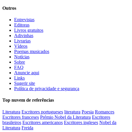
Outros
Entrevistas
Editoras
Livros gratuitos
Adivinhas
Livrarias
Vídeos
Poemas musicados
Notícias
Sobre
FAQ
Anuncie aqui
Links
Sugerir site
Política de privacidade e segurança
Top nuvem de referências
Literatura
Escritores portugueses
literatura
Poesia
Romances
Escritores franceses
Prémio Nobel da Literatura
Escritores
brasileiros
Escritores americanos
Escritores ingleses
Nobel da
Literatura
Freida