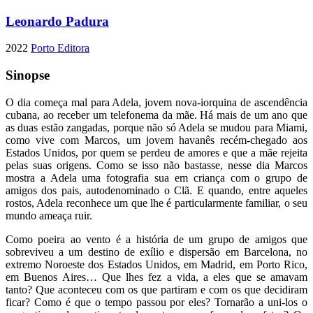
Leonardo Padura
2022
Porto Editora
Sinopse
O dia começa mal para Adela, jovem nova-iorquina de ascendência
cubana, ao receber um telefonema da mãe. Há mais de um ano que
as duas estão zangadas, porque não só Adela se mudou para Miami,
como vive com Marcos, um jovem havanês recém-chegado aos
Estados Unidos, por quem se perdeu de amores e que a mãe rejeita
pelas suas origens. Como se isso não bastasse, nesse dia Marcos
mostra a Adela uma fotografia sua em criança com o grupo de
amigos dos pais, autodenominado o Clã. E quando, entre aqueles
rostos, Adela reconhece um que lhe é particularmente familiar, o seu
mundo ameaça ruir.
Como poeira ao vento é a história de um grupo de amigos que
sobreviveu a um destino de exílio e dispersão em Barcelona, no
extremo Noroeste dos Estados Unidos, em Madrid, em Porto Rico,
em Buenos Aires… Que lhes fez a vida, a eles que se amavam
tanto? Que aconteceu com os que partiram e com os que decidiram
ficar? Como é que o tempo passou por eles? Tornarão a uni-los o