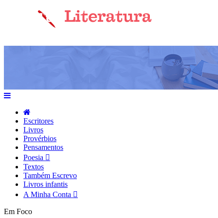
Escritores
Livros
Provérbios
Pensamentos
Poesia
Textos
Também Escrevo
Livros infantis
A Minha Conta
Em Foco