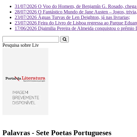
31/07/2026
O Voo do Homem, de Benjamín G. Rosado, chega às
28/07/2026
O Fantástico Mundo de Jane Austen – Jogos, trivia, 
23/07/2026
Águas Turvas de Len Deighton, já nas livrarias;
23/07/2026
Feira do Livro de Lisboa regressa ao Parque Eduar
17/06/2026
Djaimilia Pereira de Almeida conquistou o prémio 
Pesquisa sobre
Literatura
Palavras - Sete Poetas Portugueses