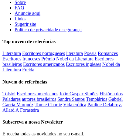
Sobre
FAQ
Anuncie aqui
Links
Sugerir site
Política de privacidade e segurança
Top nuvem de referências
Literatura
Escritores portugueses
literatura
Poesia
Romances
Escritores franceses
Prémio Nobel da Literatura
Escritores
brasileiros
Escritores americanos
Escritores ingleses
Nobel da
Literatura
Freida
Nuvem de referências
Tolstoi
Escritores americanos
João Gaspar Simões
História dos
Paladares
autores brasileiros
Sandra Santos
Templários
Gabriel
Garcia Marquéz
Tom e Charlie
Vida erótica
Pauline Delabroy-
Allard
A Forasteira
Subscreva a nossa Newsletter
E receba todas as novidades no seu e-mail.