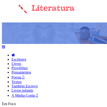
Escritores
Livros
Provérbios
Pensamentos
Poesia
Textos
Também Escrevo
Livros infantis
A Minha Conta
Em Foco