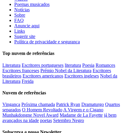
Poemas musicados
Notícias
Sobre
FAQ
Anuncie aqui
Links
Sugerir site
Política de privacidade e segurança
Top nuvem de referências
Literatura
Escritores portugueses
literatura
Poesia
Romances
Escritores franceses
Prémio Nobel da Literatura
Escritores
brasileiros
Escritores americanos
Escritores ingleses
Nobel da
Literatura
Freida
Nuvem de referências
Vingança
Próxima chamada
Patrick Ryan
Dramaturgo
Quartos
separados
O Homem Revoltado
A Virgem e o Cigano
Munhakdongne Novel Award
Madame de La Fayette
já bem
avançados na idade
poetas
Setembro Negro
Subscreva a nossa Newsletter