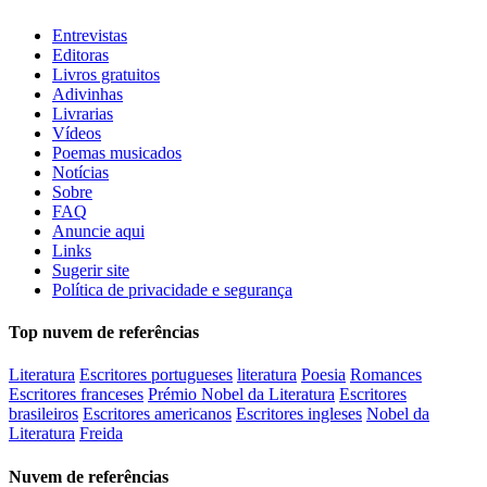
Entrevistas
Editoras
Livros gratuitos
Adivinhas
Livrarias
Vídeos
Poemas musicados
Notícias
Sobre
FAQ
Anuncie aqui
Links
Sugerir site
Política de privacidade e segurança
Top nuvem de referências
Literatura
Escritores portugueses
literatura
Poesia
Romances
Escritores franceses
Prémio Nobel da Literatura
Escritores
brasileiros
Escritores americanos
Escritores ingleses
Nobel da
Literatura
Freida
Nuvem de referências