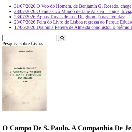
31/07/2026
O Voo do Homem, de Benjamín G. Rosado, chega às
28/07/2026
O Fantástico Mundo de Jane Austen – Jogos, trivia, 
23/07/2026
Águas Turvas de Len Deighton, já nas livrarias;
23/07/2026
Feira do Livro de Lisboa regressa ao Parque Eduar
17/06/2026
Djaimilia Pereira de Almeida conquistou o prémio 
Pesquisa sobre
Livr
O Campo De S. Paulo. A Companhia De Jes