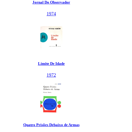
Jornal Do Observador
1974
Limite De Idade
1972
Quatro Prisões Debaixo de Armas