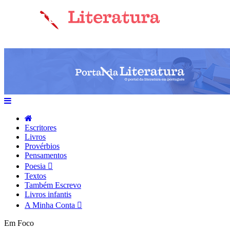
Escritores
Livros
Provérbios
Pensamentos
Poesia
Textos
Também Escrevo
Livros infantis
A Minha Conta
Em Foco