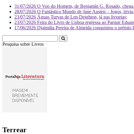
31/07/2026
O Voo do Homem, de Benjamín G. Rosado, chega às
28/07/2026
O Fantástico Mundo de Jane Austen – Jogos, trivia, 
23/07/2026
Águas Turvas de Len Deighton, já nas livrarias;
23/07/2026
Feira do Livro de Lisboa regressa ao Parque Eduar
17/06/2026
Djaimilia Pereira de Almeida conquistou o prémio 
Pesquisa sobre
Livr
Terrear