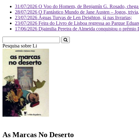
31/07/2026
O Voo do Homem, de Benjamín G. Rosado, chega às
28/07/2026
O Fantástico Mundo de Jane Austen – Jogos, trivia, 
23/07/2026
Águas Turvas de Len Deighton, já nas livrarias;
23/07/2026
Feira do Livro de Lisboa regressa ao Parque Eduar
17/06/2026
Djaimilia Pereira de Almeida conquistou o prémio 
Pesquisa sobre
Literatura
As Marcas No Deserto