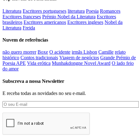
Literatura
Escritores portugueses
literatura
Poesia
Romances
Escritores franceses
Prémio Nobel da Literatura
Escritores
brasileiros
Escritores americanos
Escritores ingleses
Nobel da
Literatura
Freida
Nuvem de referências
não quero morrer
Boxe
O acidente
irmãs Lisbon
Camille
relato
histórico
Contos tradicionais
Viagem de negócios
Grande Prémio de
Poesia APE
Vida erótica
Munhakdongne Novel Award
O lado feio
do amor
Subscreva a nossa Newsletter
E receba todas as novidades no seu e-mail.