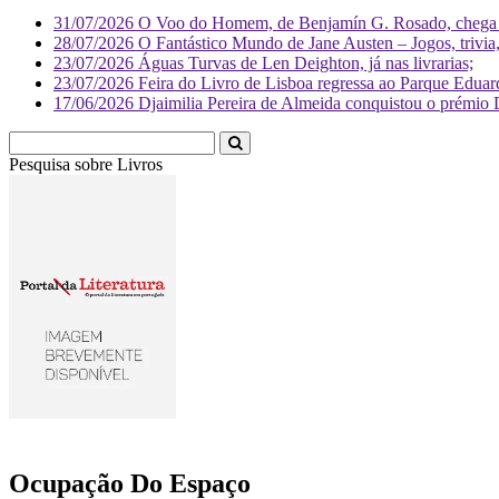
31/07/2026
O Voo do Homem, de Benjamín G. Rosado, chega às
28/07/2026
O Fantástico Mundo de Jane Austen – Jogos, trivia, 
23/07/2026
Águas Turvas de Len Deighton, já nas livrarias;
23/07/2026
Feira do Livro de Lisboa regressa ao Parque Eduar
17/06/2026
Djaimilia Pereira de Almeida conquistou o prémio 
Pesquisa sobre
Livr
Ocupação Do Espaço