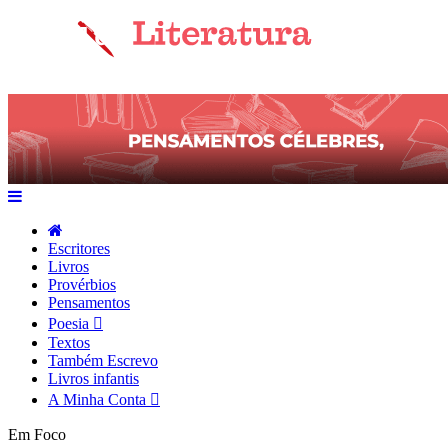
Escritores
Livros
Provérbios
Pensamentos
Poesia
Textos
Também Escrevo
Livros infantis
A Minha Conta
Em Foco