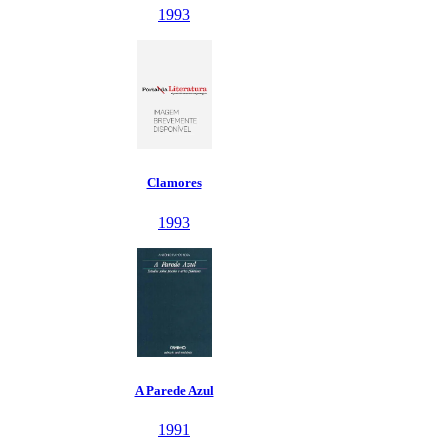
1993
Clamores
1993
A Parede Azul
1991