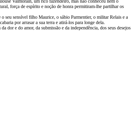
Toulouse Valmorain, um rico fazendeiro, mas não conheceu nem o
al, força de espírito e noção de honra permitiram-lhe partilhar os
seu sensível filho Maurice, o sábio Parmentier, o militar Relais e a
aria por arrasar a sua terra e atirá-los para longe dela.
á da dor e do amor, da submissão e da independência, dos seus desejos