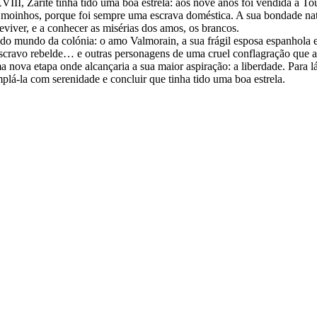
III, Zarité tinha tido uma boa estrela: aos nove anos foi vendida a 
 moinhos, porque foi sempre uma escrava doméstica. A sua bondade natur
eviver, e a conhecer as misérias dos amos, os brancos.
 mundo da colónia: o amo Valmorain, a sua frágil esposa espanhola e o 
scravo rebelde… e outras personagens de uma cruel conflagração que acab
 nova etapa onde alcançaria a sua maior aspiração: a liberdade. Para l
plá-la com serenidade e concluir que tinha tido uma boa estrela.