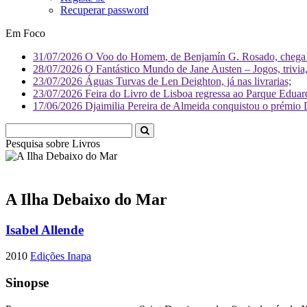
Recuperar password
Em Foco
31/07/2026
O Voo do Homem, de Benjamín G. Rosado, chega às
28/07/2026
O Fantástico Mundo de Jane Austen – Jogos, trivia, 
23/07/2026
Águas Turvas de Len Deighton, já nas livrarias;
23/07/2026
Feira do Livro de Lisboa regressa ao Parque Eduar
17/06/2026
Djaimilia Pereira de Almeida conquistou o prémio 
Pesquisa sobre
Livr
A Ilha Debaixo do Mar
Isabel Allende
2010
Edições Inapa
Sinopse