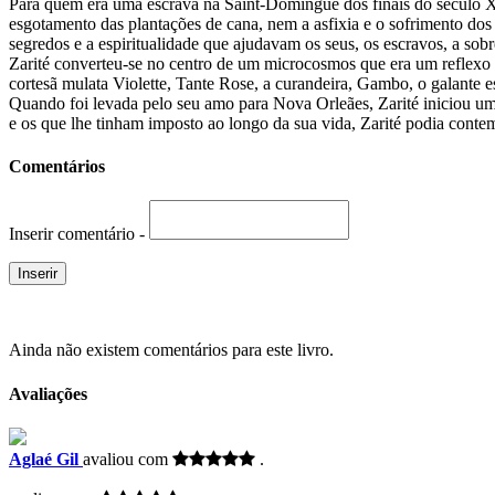
Para quem era uma escrava na Saint-Domingue dos finais do século XV
esgotamento das plantações de cana, nem a asfixia e o sofrimento dos
segredos e a espiritualidade que ajudavam os seus, os escravos, a sobr
Zarité converteu-se no centro de um microcosmos que era um reflexo do
cortesã mulata Violette, Tante Rose, a curandeira, Gambo, o galante e
Quando foi levada pelo seu amo para Nova Orleães, Zarité iniciou uma
e os que lhe tinham imposto ao longo da sua vida, Zarité podia contem
Comentários
Inserir comentário -
Ainda não existem comentários para este livro.
Avaliações
Aglaé Gil
avaliou com
.