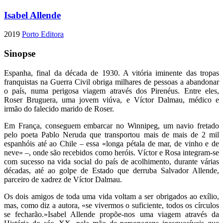
Isabel Allende
2019
Porto Editora
Sinopse
Espanha, final da década de 1930. A vitória iminente das tropas
franquistas na Guerra Civil obriga milhares de pessoas a abandonar
o país, numa perigosa viagem através dos Pirenéus. Entre eles,
Roser Bruguera, uma jovem viúva, e Víctor Dalmau, médico e
irmão do falecido marido de Roser.
Em França, conseguem embarcar no Winnipeg, um navio fretado
pelo poeta Pablo Neruda que transportou mais de mais de 2 mil
espanhóis até ao Chile – essa «longa pétala de mar, de vinho e de
neve» –, onde são recebidos como heróis. Víctor e Rosa integram-se
com sucesso na vida social do país de acolhimento, durante várias
décadas, até ao golpe de Estado que derruba Salvador Allende,
parceiro de xadrez de Víctor Dalmau.
Os dois amigos de toda uma vida voltam a ser obrigados ao exílio,
mas, como diz a autora, «se vivermos o suficiente, todos os círculos
se fecharão.»Isabel Allende propõe-nos uma viagem através da