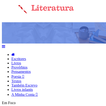
Escritores
Livros
Provérbios
Pensamentos
Poesia
Textos
Também Escrevo
Livros infantis
A Minha Conta
Em Foco