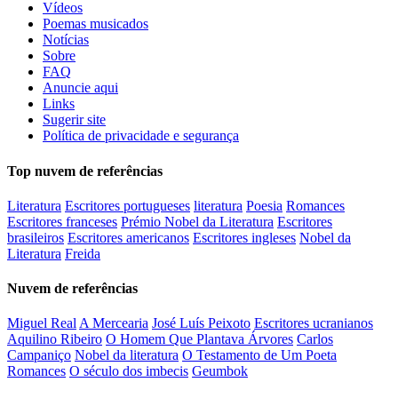
Vídeos
Poemas musicados
Notícias
Sobre
FAQ
Anuncie aqui
Links
Sugerir site
Política de privacidade e segurança
Top nuvem de referências
Literatura
Escritores portugueses
literatura
Poesia
Romances
Escritores franceses
Prémio Nobel da Literatura
Escritores
brasileiros
Escritores americanos
Escritores ingleses
Nobel da
Literatura
Freida
Nuvem de referências
Miguel Real
A Mercearia
José Luís Peixoto
Escritores ucranianos
Aquilino Ribeiro
O Homem Que Plantava Árvores
Carlos
Campaniço
Nobel da literatura
O Testamento de Um Poeta
Romances
O século dos imbecis
Geumbok