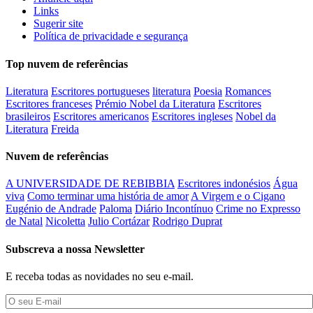
Links
Sugerir site
Política de privacidade e segurança
Top nuvem de referências
Literatura
Escritores portugueses
literatura
Poesia
Romances
Escritores franceses
Prémio Nobel da Literatura
Escritores
brasileiros
Escritores americanos
Escritores ingleses
Nobel da
Literatura
Freida
Nuvem de referências
A UNIVERSIDADE DE REBIBBIA
Escritores indonésios
Água
viva
Como terminar uma história de amor
A Virgem e o Cigano
Eugénio de Andrade
Paloma
Diário Incontínuo
Crime no Expresso
de Natal
Nicoletta
Julio Cortázar
Rodrigo Duprat
Subscreva a nossa Newsletter
E receba todas as novidades no seu e-mail.