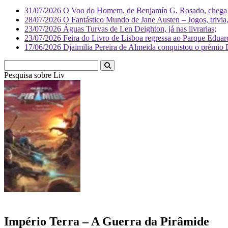
31/07/2026
O Voo do Homem, de Benjamín G. Rosado, chega às
28/07/2026
O Fantástico Mundo de Jane Austen – Jogos, trivia, 
23/07/2026
Águas Turvas de Len Deighton, já nas livrarias;
23/07/2026
Feira do Livro de Lisboa regressa ao Parque Eduar
17/06/2026
Djaimilia Pereira de Almeida conquistou o prémio 
Pesquisa sobre
Literatura
Império Terra – A Guerra da Pirâmide