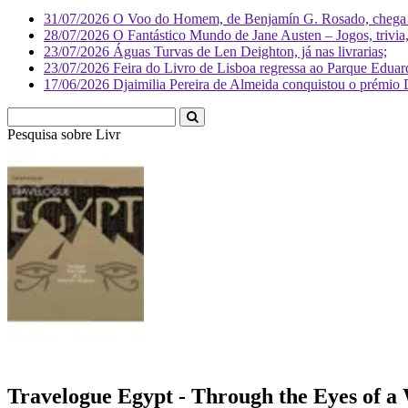
31/07/2026
O Voo do Homem, de Benjamín G. Rosado, chega às
28/07/2026
O Fantástico Mundo de Jane Austen – Jogos, trivia, 
23/07/2026
Águas Turvas de Len Deighton, já nas livrarias;
23/07/2026
Feira do Livro de Lisboa regressa ao Parque Eduar
17/06/2026
Djaimilia Pereira de Almeida conquistou o prémio 
Pesquisa sobre
Travelogue Egypt - Through the Eyes of 