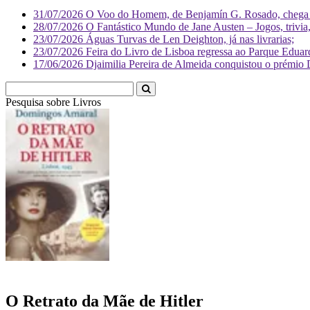
31/07/2026
O Voo do Homem, de Benjamín G. Rosado, chega às
28/07/2026
O Fantástico Mundo de Jane Austen – Jogos, trivia, 
23/07/2026
Águas Turvas de Len Deighton, já nas livrarias;
23/07/2026
Feira do Livro de Lisboa regressa ao Parque Eduar
17/06/2026
Djaimilia Pereira de Almeida conquistou o prémio 
Pesquisa sobre
Li
O Retrato da Mãe de Hitler