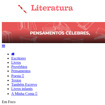
Escritores
Livros
Provérbios
Pensamentos
Poesia
Textos
Também Escrevo
Livros infantis
A Minha Conta
Em Foco