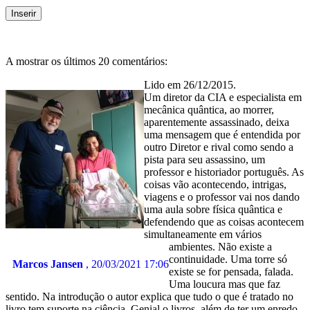
A mostrar os últimos 20 comentários:
Lido em 26/12/2015.
Um diretor da CIA e especialista em
mecânica quântica, ao morrer,
aparentemente assassinado, deixa
uma mensagem que é entendida por
outro Diretor e rival como sendo a
pista para seu assassino, um
professor e historiador português. As
coisas vão acontecendo, intrigas,
viagens e o professor vai nos dando
uma aula sobre física quântica e
defendendo que as coisas acontecem
simultaneamente em vários
ambientes. Não existe a
continuidade. Uma torre só
Marcos Jansen
, 20/03/2021 17:06
existe se for pensada, falada.
Uma loucura mas que faz
sentido. Na introdução o autor explica que tudo o que é tratado no
livro tem suporte na ciência. Genial o livros, além de ter um enredo