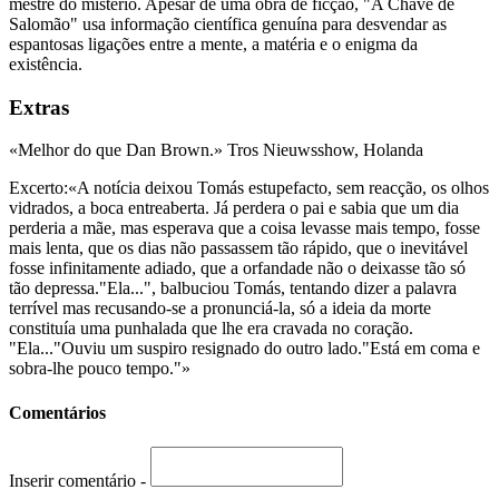
mestre do mistério. Apesar de uma obra de ficção, "A Chave de
Salomão" usa informação científica genuína para desvendar as
espantosas ligações entre a mente, a matéria e o enigma da
existência.
Extras
«Melhor do que Dan Brown.» Tros Nieuwsshow, Holanda
Excerto:«A notícia deixou Tomás estupefacto, sem reacção, os olhos
vidrados, a boca entreaberta. Já perdera o pai e sabia que um dia
perderia a mãe, mas esperava que a coisa levasse mais tempo, fosse
mais lenta, que os dias não passassem tão rápido, que o inevitável
fosse infinitamente adiado, que a orfandade não o deixasse tão só
tão depressa."Ela...", balbuciou Tomás, tentando dizer a palavra
terrível mas recusando-se a pronunciá-la, só a ideia da morte
constituía uma punhalada que lhe era cravada no coração.
"Ela..."Ouviu um suspiro resignado do outro lado."Está em coma e
sobra-lhe pouco tempo."»
Comentários
Inserir comentário -