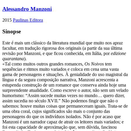
Alessandro Manzoni
2015
Paulinas Editora
Sinopse
Este é mais um clássico da literatura mundial que muito nos apraz
facultar, em tradução rigorosa dos originais (a partir da sua última
revisão por Manzoni, e que ficou conhecida, em Itália, por
edizione
quarantana
).
«Tal como muitos outros grandes romances,
Os Noivos
tem
sequências e ritmos muito variados e coloca em cena uma vasta
gama de personagens e situações. À genialidade do uso magistral da
língua e da segura composição narrativa, Manzoni acrescenta a
estupenda construção de um romance que conserva ainda hoje uma
surpreendente atualidade. Como escreve o autor, não sem um velado
humorismo: “Assim sucede muitas vezes no mundo… quero dizer,
assim sucedia no século XVII.” Não podemos fingir que não o
sabemos: houve muitas coisas que permaneceram iguais. Trata-se de
uma obra coral, cujos significados são mais o conjunto das
personagens do que os indivíduos isolados. Não é por acaso que
Manzoni é um narrador capaz de atrair os leitores mais variados; e
foi esta capacidade de aproximação que, sem dúvida, fascinou