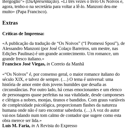
Bergoglio”» (Da
Apresentação
). «Li três vezes o livro Os Noivos e,
agora, tenho-o na secretária para voltar a lê-lo. Manzoni deu-me
muito» (Papa Francisco).
Extras
Críticas de Imprensa:
«A publicação da tradução de “Os Noivos” (“I Promessi Sposi”), de
Alessandro Manzoni (por José Colaço Barreiros, um mestre, nas
Edições Paulinas) é um grande acontecimento. Um romance, um
grande fresco italiano.»
Francisco José Viegas,
in
Correio da Manhã
«“Os Noivos” é, por consenso geral, o maior romance italiano do
século XIX, e talvez de sempre. (…) O tema é universal: uma
história de amor entre dois jovens humildes que desafia as
circunstâncias. Por outro lado, há cenas emocionantes e um elenco
de personagens quase perfeitas na sua vitalidade, desde camponeses
e clérigos a nobres, monjas, tiranos e bandidos. Com graus variáveis
de complexidade psicológica, proporcionam flashes da natureza
humana onde não é raro encontrar sabedoria. (…) A voz do autor
vai-nos falando num tom calmo de contador que sugere como esta
obra merece ser lida.»
Luís M. Faria,
in
A Revista do Expresso