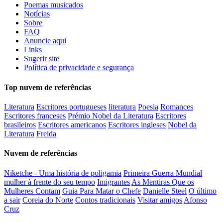
Poemas musicados
Notícias
Sobre
FAQ
Anuncie aqui
Links
Sugerir site
Política de privacidade e segurança
Top nuvem de referências
Literatura
Escritores portugueses
literatura
Poesia
Romances
Escritores franceses
Prémio Nobel da Literatura
Escritores
brasileiros
Escritores americanos
Escritores ingleses
Nobel da
Literatura
Freida
Nuvem de referências
Niketche - Uma história de poligamia
Primeira Guerra Mundial
mulher à frente do seu tempo
Imigrantes
As Mentiras Que os
Mulheres Contam
Guia Para Matar o Chefe
Danielle Steel
O último
a sair
Coreia do Norte
Contos tradicionais
Visitar amigos
Afonso
Cruz