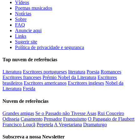
Vídeos
Poemas musicados
Notícias
Sobre
FAQ
Anuncie aqui
Links
Sugerir site
Política de privacidade e segurança
Top nuvem de referências
Literatura
Escritores portugueses
literatura
Poesia
Romances
Escritores franceses
Prémio Nobel da Literatura
Escritores
brasileiros
Escritores americanos
Escritores ingleses
Nobel da
Literatura
Freida
Nuvem de referências
Grandes amigas
Se o Passado não Tivesse Asas
Rui Couceiro
Odisseia
Casamento
Pensador
Franquismo
O Papagaio de Flaubert
Francisco Louçã
Pepetela
A Vegetariana
Dramaturgo
Subscreva a nossa Newsletter