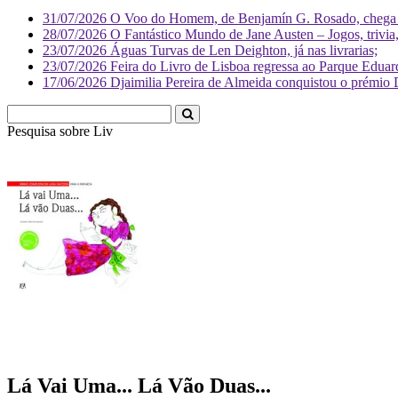
31/07/2026
O Voo do Homem, de Benjamín G. Rosado, chega às
28/07/2026
O Fantástico Mundo de Jane Austen – Jogos, trivia, 
23/07/2026
Águas Turvas de Len Deighton, já nas livrarias;
23/07/2026
Feira do Livro de Lisboa regressa ao Parque Eduar
17/06/2026
Djaimilia Pereira de Almeida conquistou o prémio 
Pesquisa sobre
Literatura
Lá Vai Uma... Lá Vão Duas...