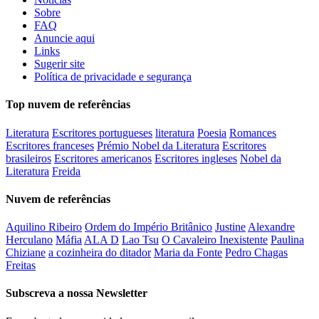
Sobre
FAQ
Anuncie aqui
Links
Sugerir site
Política de privacidade e segurança
Top nuvem de referências
Literatura
Escritores portugueses
literatura
Poesia
Romances
Escritores franceses
Prémio Nobel da Literatura
Escritores
brasileiros
Escritores americanos
Escritores ingleses
Nobel da
Literatura
Freida
Nuvem de referências
Aquilino Ribeiro
Ordem do Império Britânico
Justine
Alexandre
Herculano
Máfia
ALA D
Lao Tsu
O Cavaleiro Inexistente
Paulina
Chiziane
a cozinheira do ditador
Maria da Fonte
Pedro Chagas
Freitas
Subscreva a nossa Newsletter