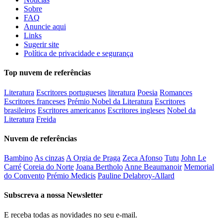
Sobre
FAQ
Anuncie aqui
Links
Sugerir site
Política de privacidade e segurança
Top nuvem de referências
Literatura
Escritores portugueses
literatura
Poesia
Romances
Escritores franceses
Prémio Nobel da Literatura
Escritores
brasileiros
Escritores americanos
Escritores ingleses
Nobel da
Literatura
Freida
Nuvem de referências
Bambino
As cinzas
A Orgia de Praga
Zeca Afonso
Tutu
John Le
Carré
Coreia do Norte
Joana Bertholo
Anne Beaumanoir
Memorial
do Convento
Prémio Medicis
Pauline Delabroy-Allard
Subscreva a nossa Newsletter
E receba todas as novidades no seu e-mail.