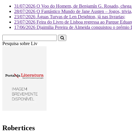
31/07/2026
O Voo do Homem, de Benjamín G. Rosado, chega às
28/07/2026
O Fantástico Mundo de Jane Austen – Jogos, trivia, 
23/07/2026
Águas Turvas de Len Deighton, já nas livrarias;
23/07/2026
Feira do Livro de Lisboa regressa ao Parque Eduar
17/06/2026
Djaimilia Pereira de Almeida conquistou o prémio 
Pesquisa sobre
Literatura
Robertices