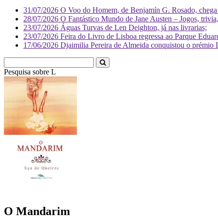
31/07/2026
O Voo do Homem, de Benjamín G. Rosado, chega às
28/07/2026
O Fantástico Mundo de Jane Austen – Jogos, trivia, 
23/07/2026
Águas Turvas de Len Deighton, já nas livrarias;
23/07/2026
Feira do Livro de Lisboa regressa ao Parque Eduar
17/06/2026
Djaimilia Pereira de Almeida conquistou o prémio 
Pesquisa sobre
Literatura
O Mandarim