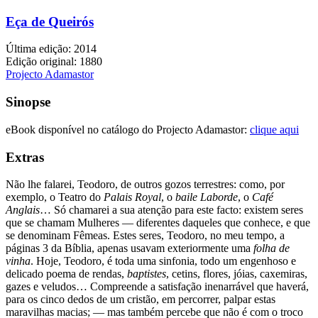
Eça de Queirós
Última edição: 2014
Edição original: 1880
Projecto Adamastor
Sinopse
eBook disponível no catálogo do Projecto Adamastor:
clique aqui
Extras
Não lhe falarei, Teodoro, de outros gozos terrestres: como, por
exemplo, o Teatro do
Palais Royal
, o
baile Laborde
, o
Café
Anglais
… Só chamarei a sua atenção para este facto: existem seres
que se chamam Mulheres — diferentes daqueles que conhece, e que
se denominam Fêmeas. Estes seres, Teodoro, no meu tempo, a
páginas 3 da Bíblia, apenas usavam exteriormente uma
folha de
vinha
. Hoje, Teodoro, é toda uma sinfonia, todo um engenhoso e
delicado poema de rendas,
baptistes
, cetins, flores, jóias, caxemiras,
gazes e veludos… Compreende a satisfação inenarrável que haverá,
para os cinco dedos de um cristão, em percorrer, palpar estas
maravilhas macias; — mas também percebe que não é com o troco