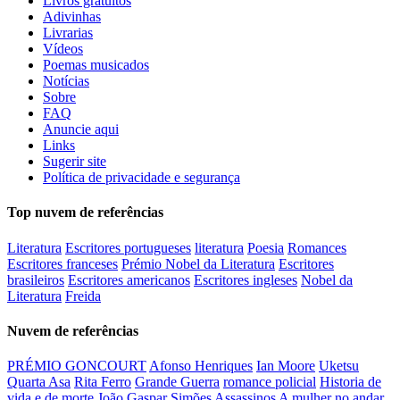
Livros gratuitos
Adivinhas
Livrarias
Vídeos
Poemas musicados
Notícias
Sobre
FAQ
Anuncie aqui
Links
Sugerir site
Política de privacidade e segurança
Top nuvem de referências
Literatura
Escritores portugueses
literatura
Poesia
Romances
Escritores franceses
Prémio Nobel da Literatura
Escritores
brasileiros
Escritores americanos
Escritores ingleses
Nobel da
Literatura
Freida
Nuvem de referências
PRÉMIO GONCOURT
Afonso Henriques
Ian Moore
Uketsu
Quarta Asa
Rita Ferro
Grande Guerra
romance policial
Historia de
vida e de morte
João Gaspar Simões
Assassinos
A mulher no andar