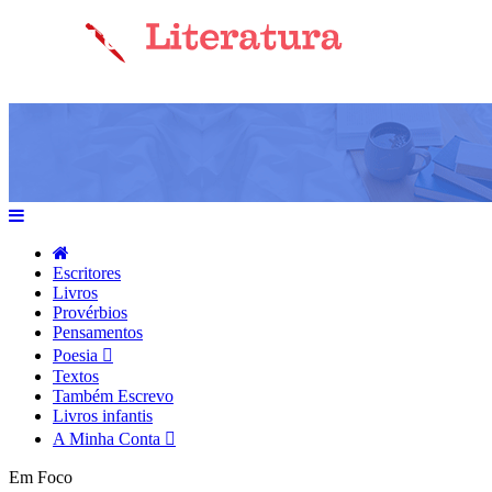
Escritores
Livros
Provérbios
Pensamentos
Poesia
Textos
Também Escrevo
Livros infantis
A Minha Conta
Em Foco