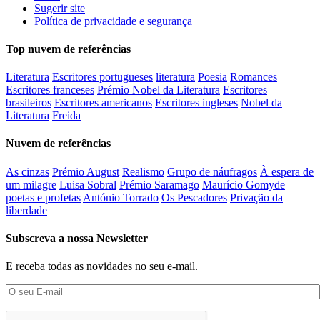
Sugerir site
Política de privacidade e segurança
Top nuvem de referências
Literatura
Escritores portugueses
literatura
Poesia
Romances
Escritores franceses
Prémio Nobel da Literatura
Escritores
brasileiros
Escritores americanos
Escritores ingleses
Nobel da
Literatura
Freida
Nuvem de referências
As cinzas
Prémio August
Realismo
Grupo de náufragos
À espera de
um milagre
Luisa Sobral
Prémio Saramago
Maurício Gomyde
poetas e profetas
António Torrado
Os Pescadores
Privação da
liberdade
Subscreva a nossa Newsletter
E receba todas as novidades no seu e-mail.