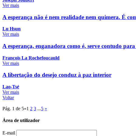
Ver mais
A esperança não é nem realidade nem quimera. É como
Lu Hsun
Ver mais
A esperança, enganadora como é, serve contudo para 
François La Rochefoucauld
Ver mais
A libertação do desejo conduz à paz interior
Lao-Tsé
Ver mais
Voltar
Pág. 1 de 5
«
1
2
3
...
5
»
Área de utilizador
E-mail