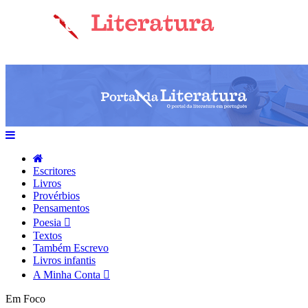
Escritores
Livros
Provérbios
Pensamentos
Poesia
Textos
Também Escrevo
Livros infantis
A Minha Conta
Em Foco