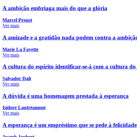
A ambição embriaga mais do que a glória
Marcel Proust
Ver mais
A amizade e a gratidão nada podem contra a ambiçã
Marie La Fayette
Ver mais
A cultura do espírito identificar-se-á com a cultura do
Salvador Dalí
Ver mais
A dúvida é uma homenagem prestada à esperança
Isidore Lautréamont
Ver mais
A esperança é um empréstimo que se pede à felicidade
Joseph Joubert