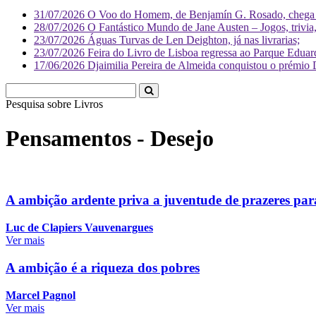
31/07/2026
O Voo do Homem, de Benjamín G. Rosado, chega às
28/07/2026
O Fantástico Mundo de Jane Austen – Jogos, trivia, 
23/07/2026
Águas Turvas de Len Deighton, já nas livrarias;
23/07/2026
Feira do Livro de Lisboa regressa ao Parque Eduar
17/06/2026
Djaimilia Pereira de Almeida conquistou o prémio 
Pesquisa sobre
L
Pensamentos - Desejo
A ambição ardente priva a juventude de prazeres par
Luc de Clapiers Vauvenargues
Ver mais
A ambição é a riqueza dos pobres
Marcel Pagnol
Ver mais