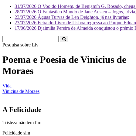
31/07/2026
O Voo do Homem, de Benjamín G. Rosado, chega às
28/07/2026
O Fantástico Mundo de Jane Austen – Jogos, trivia, 
23/07/2026
Águas Turvas de Len Deighton, já nas livrarias;
23/07/2026
Feira do Livro de Lisboa regressa ao Parque Eduar
17/06/2026
Djaimilia Pereira de Almeida conquistou o prémio 
Pesquisa sobre
Literatura
Poema e Poesia de Vinicius de
Moraes
Vida
Vinicius de Moraes
A Felicidade
Tristeza não tem fim
Felicidade sim