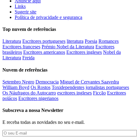
Anuncie aqui
Links
Sugerir site
Política de privacidade e segurança
Top nuvem de referências
Literatura
Escritores portugueses
literatura
Poesia
Romances
Escritores franceses
Prémio Nobel da Literatura
Escritores
brasileiros
Escritores americanos
Escritores ingleses
Nobel da
Literatura
Freida
Nuvem de referências
Setembro Negro
Democracia
Miguel de Cervantes Saavedra
William Boyd
Os Rostos
Toxidependentes
jornalistas portugueses
Os Náufragos do Autocarro
escritores ingleses
Ficção
Escritores
polácos
Escritores nigerianos
Subscreva a nossa Newsletter
E receba todas as novidades no seu e-mail.