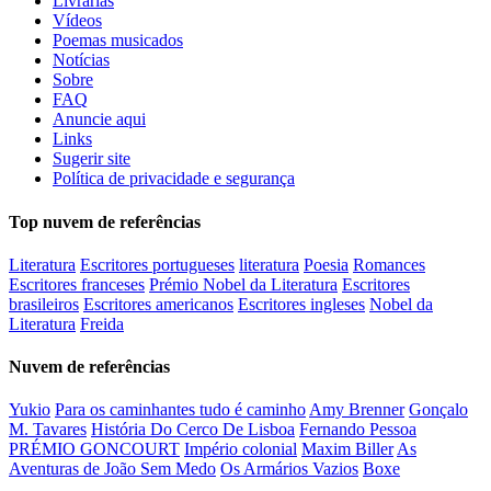
Livrarias
Vídeos
Poemas musicados
Notícias
Sobre
FAQ
Anuncie aqui
Links
Sugerir site
Política de privacidade e segurança
Top nuvem de referências
Literatura
Escritores portugueses
literatura
Poesia
Romances
Escritores franceses
Prémio Nobel da Literatura
Escritores
brasileiros
Escritores americanos
Escritores ingleses
Nobel da
Literatura
Freida
Nuvem de referências
Yukio
Para os caminhantes tudo é caminho
Amy Brenner
Gonçalo
M. Tavares
História Do Cerco De Lisboa
Fernando Pessoa
PRÉMIO GONCOURT
Império colonial
Maxim Biller
As
Aventuras de João Sem Medo
Os Armários Vazios
Boxe