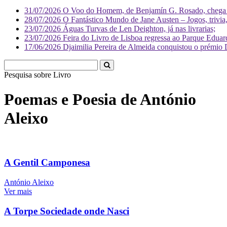
31/07/2026
O Voo do Homem, de Benjamín G. Rosado, chega às
28/07/2026
O Fantástico Mundo de Jane Austen – Jogos, trivia, 
23/07/2026
Águas Turvas de Len Deighton, já nas livrarias;
23/07/2026
Feira do Livro de Lisboa regressa ao Parque Eduar
17/06/2026
Djaimilia Pereira de Almeida conquistou o prémio 
Pesquisa sobre
Liv
Poemas e Poesia de António
Aleixo
A Gentil Camponesa
António Aleixo
Ver mais
A Torpe Sociedade onde Nasci