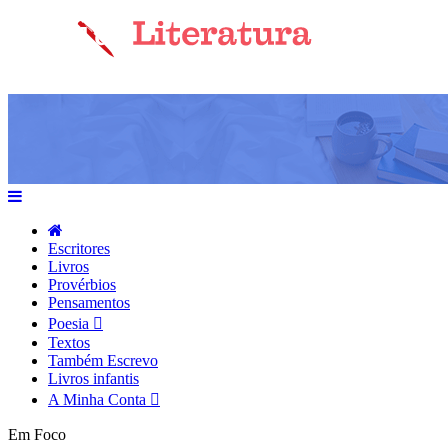
Escritores
Livros
Provérbios
Pensamentos
Poesia
Textos
Também Escrevo
Livros infantis
A Minha Conta
Em Foco