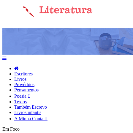
Escritores
Livros
Provérbios
Pensamentos
Poesia
Textos
Também Escrevo
Livros infantis
A Minha Conta
Em Foco