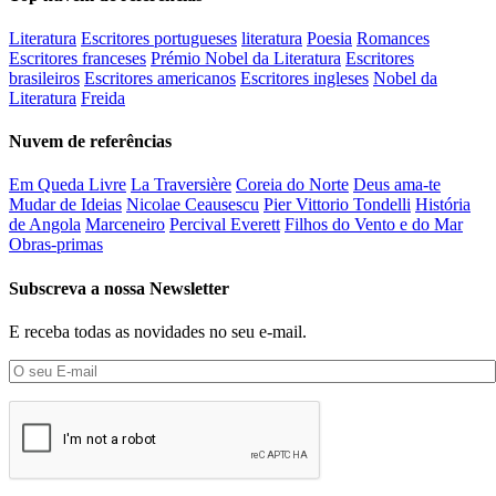
Literatura
Escritores portugueses
literatura
Poesia
Romances
Escritores franceses
Prémio Nobel da Literatura
Escritores
brasileiros
Escritores americanos
Escritores ingleses
Nobel da
Literatura
Freida
Nuvem de referências
Em Queda Livre
La Traversière
Coreia do Norte
Deus ama-te
Mudar de Ideias
Nicolae Ceausescu
Pier Vittorio Tondelli
História
de Angola
Marceneiro
Percival Everett
Filhos do Vento e do Mar
Obras-primas
Subscreva a nossa Newsletter
E receba todas as novidades no seu e-mail.