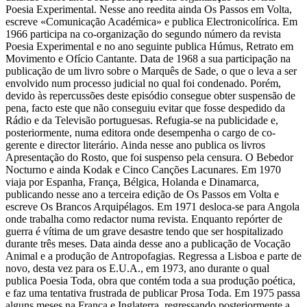
Poesia Experimental. Nesse ano reedita ainda Os Passos em Volta,
escreve «Comunicação Académica» e publica Electronicolírica. Em
1966 participa na co-organização do segundo número da revista
Poesia Experimental e no ano seguinte publica Húmus, Retrato em
Movimento e Ofício Cantante. Data de 1968 a sua participação na
publicação de um livro sobre o Marquês de Sade, o que o leva a ser
envolvido num processo judicial no qual foi condenado. Porém,
devido às repercussões deste episódio consegue obter suspensão de
pena, facto este que não conseguiu evitar que fosse despedido da
Rádio e da Televisão portuguesas. Refugia-se na publicidade e,
posteriormente, numa editora onde desempenha o cargo de co-
gerente e director literário. Ainda nesse ano publica os livros
Apresentação do Rosto, que foi suspenso pela censura. O Bebedor
Nocturno e ainda Kodak e Cinco Canções Lacunares. Em 1970
viaja por Espanha, França, Bélgica, Holanda e Dinamarca,
publicando nesse ano a terceira edição de Os Passos em Volta e
escreve Os Brancos Arquipélagos. Em 1971 desloca-se para Angola
onde trabalha como redactor numa revista. Enquanto repórter de
guerra é vítima de um grave desastre tendo que ser hospitalizado
durante três meses. Data ainda desse ano a publicação de Vocação
Animal e a produção de Antropofagias. Regressa a Lisboa e parte de
novo, desta vez para os E.U.A., em 1973, ano durante o qual
publica Poesia Toda, obra que contém toda a sua produção poética,
e faz uma tentativa frustrada de publicar Prosa Toda. Em 1975 passa
alguns meses na França e Inglaterra, regressando posteriormente a