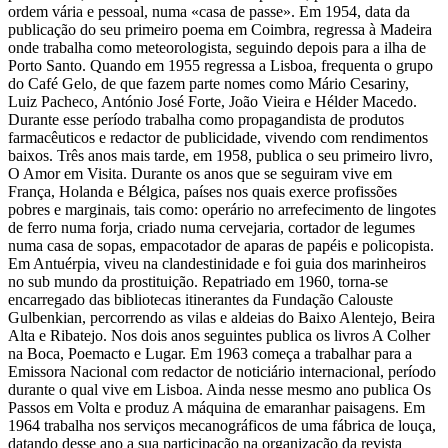
ordem vária e pessoal, numa «casa de passe». Em 1954, data da
publicação do seu primeiro poema em Coimbra, regressa à Madeira
onde trabalha como meteorologista, seguindo depois para a ilha de
Porto Santo. Quando em 1955 regressa a Lisboa, frequenta o grupo
do Café Gelo, de que fazem parte nomes como Mário Cesariny,
Luiz Pacheco, António José Forte, João Vieira e Hélder Macedo.
Durante esse período trabalha como propagandista de produtos
farmacêuticos e redactor de publicidade, vivendo com rendimentos
baixos. Três anos mais tarde, em 1958, publica o seu primeiro livro,
O Amor em Visita. Durante os anos que se seguiram vive em
França, Holanda e Bélgica, países nos quais exerce profissões
pobres e marginais, tais como: operário no arrefecimento de lingotes
de ferro numa forja, criado numa cervejaria, cortador de legumes
numa casa de sopas, empacotador de aparas de papéis e policopista.
Em Antuérpia, viveu na clandestinidade e foi guia dos marinheiros
no sub mundo da prostituição. Repatriado em 1960, torna-se
encarregado das bibliotecas itinerantes da Fundação Calouste
Gulbenkian, percorrendo as vilas e aldeias do Baixo Alentejo, Beira
Alta e Ribatejo. Nos dois anos seguintes publica os livros A Colher
na Boca, Poemacto e Lugar. Em 1963 começa a trabalhar para a
Emissora Nacional com redactor de noticiário internacional, período
durante o qual vive em Lisboa. Ainda nesse mesmo ano publica Os
Passos em Volta e produz A máquina de emaranhar paisagens. Em
1964 trabalha nos serviços mecanográficos de uma fábrica de louça,
datando desse ano a sua participação na organização da revista