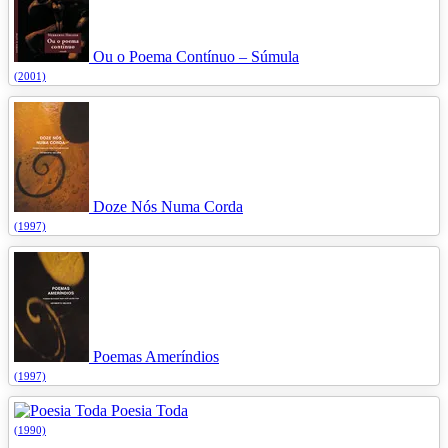
Ou o Poema Contínuo – Súmula
(2001)
Doze Nós Numa Corda
(1997)
Poemas Ameríndios
(1997)
Poesia Toda
(1990)