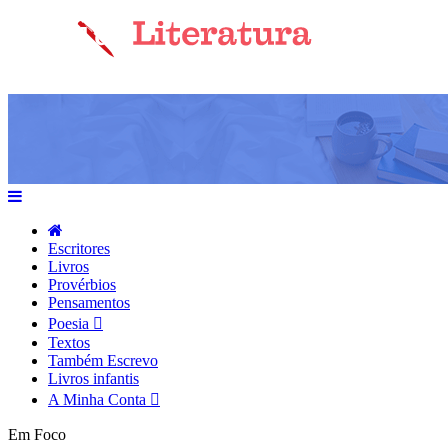
Escritores
Livros
Provérbios
Pensamentos
Poesia
Textos
Também Escrevo
Livros infantis
A Minha Conta
Em Foco