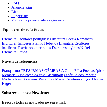
FAQ
Anuncie aqui
Links
Sugerir site
Política de privacidade e segurança
Top nuvem de referências
Literatura
Escritores portugueses
literatura
Poesia
Romances
Escritores franceses
Prémio Nobel da Literatura
Escritores
brasileiros
Escritores americanos
Escritores ingleses
Nobel da
Literatura
Freida
Nuvem de referências
Franquismo
TRÊS IRMÃS GÉMEAS
A Outra Filha
Poemas épicos
Memória
A maldição da casa Blackthorn
O século dos imbecis
Michela
New Academy Prize
Juan Marsé
Escritores suíços
Thomas
Enger
Subscreva a nossa Newsletter
E receba todas as novidades no seu e-mail.