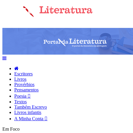
Escritores
Livros
Provérbios
Pensamentos
Poesia
Textos
Também Escrevo
Livros infantis
A Minha Conta
Em Foco