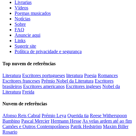
Livrarias
Vídeos
Poemas musicados
Notícias
Sobre
FAQ
Anuncie aqui
Links
Sugerir site
Política de privacidade e segurança
Top nuvem de referências
Literatura
Escritores portugueses
literatura
Poesia
Romances
Escritores franceses
Prémio Nobel da Literatura
Escritores
brasileiros
Escritores americanos
Escritores ingleses
Nobel da
Literatura
Freida
Nuvem de referências
Afonso Reis Cabral
Prémio Leya
Querida tia
Reese Witherspoon
Bambino
Pascal Mercier
Hermann Hesse
As velas ardem até ao fim
Camões e Outros Contemporâneos
Patrik Hedström
Maxim Biller
Rosario