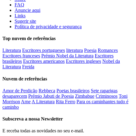
FAQ
Anuncie aqui
Links
Sugerir site
Política de privacidade e segurança
Top nuvem de referências
Literatura
Escritores portugueses
literatura
Poesia
Romances
Escritores franceses
Prémio Nobel da Literatura
Escritores
brasileiros
Escritores americanos
Escritores ingleses
Nobel da
Literatura
Freida
Nuvem de referências
Amor de Perdição
Rebbeca
Poetas brasileiros
Sete raparigas
desaparecem
Prémio Jabuti de Poesia
Zimbabue
Criminosos
Toni
Morrison
Arne
A Literatura
Rita Ferro
Para os caminhantes tudo é
caminho
Subscreva a nossa Newsletter
E receba todas as novidades no seu e-mail.