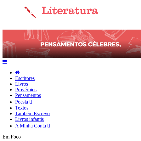
Escritores
Livros
Provérbios
Pensamentos
Poesia
Textos
Também Escrevo
Livros infantis
A Minha Conta
Em Foco