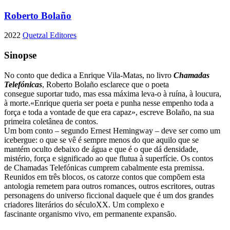
Roberto Bolaño
2022
Quetzal Editores
Sinopse
No conto que dedica a Enrique Vila-Matas, no livro
Chamadas
Telefónicas
, Roberto Bolaño esclarece que o poeta
consegue suportar tudo, mas essa máxima leva-o à ruína, à loucura,
à morte.«Enrique queria ser poeta e punha nesse empenho toda a
força e toda a vontade de que era capaz», escreve Bolaño, na sua
primeira coletânea de contos.
Um bom conto – segundo Ernest Hemingway – deve ser como um
icebergue: o que se vê é sempre menos do que aquilo que se
mantém oculto debaixo de água e que é o que dá densidade,
mistério, força e significado ao que flutua à superfície. Os contos
de Chamadas Telefónicas cumprem cabalmente esta premissa.
Reunidos em três blocos, os catorze contos que compõem esta
antologia remetem para outros romances, outros escritores, outras
personagens do universo ficcional daquele que é um dos grandes
criadores literários do séculoXX. Um complexo e
fascinante organismo vivo, em permanente expansão.