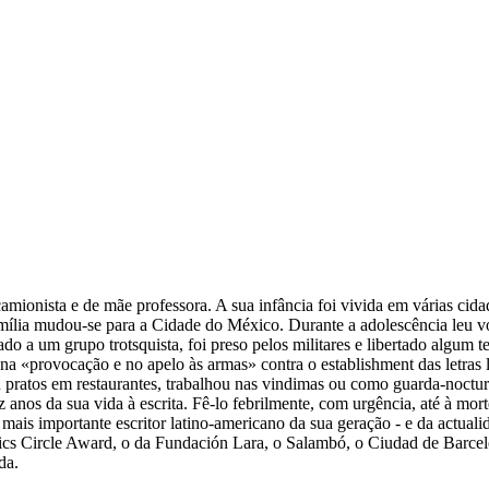
mionista e de mãe professora. A sua infância foi vivida em várias cid
amília mudou-se para a Cidade do México. Durante a adolescência leu v
do a um grupo trotsquista, foi preso pelos militares e libertado algu
a na «provocação e no apelo às armas» contra o establishment das letras 
pratos em restaurantes, trabalhou nas vindimas ou como guarda-noctur
z anos da sua vida à escrita. Fê-lo febrilmente, com urgência, até à mo
 mais importante escritor latino-americano da sua geração - e da actua
ics Circle Award, o da Fundación Lara, o Salambó, o Ciudad de Barcelon
da.