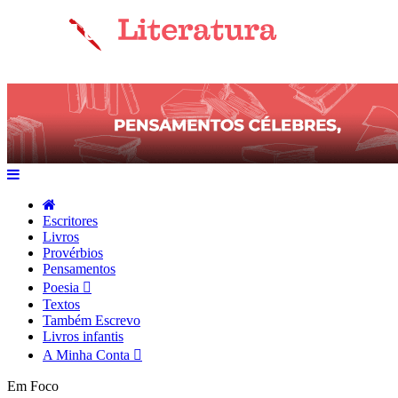
Escritores
Livros
Provérbios
Pensamentos
Poesia
Textos
Também Escrevo
Livros infantis
A Minha Conta
Em Foco