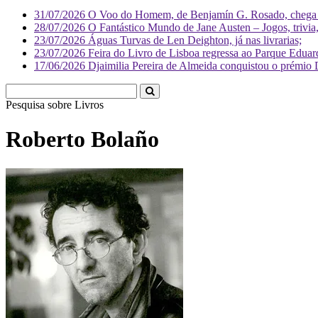
31/07/2026
O Voo do Homem, de Benjamín G. Rosado, chega às
28/07/2026
O Fantástico Mundo de Jane Austen – Jogos, trivia, 
23/07/2026
Águas Turvas de Len Deighton, já nas livrarias;
23/07/2026
Feira do Livro de Lisboa regressa ao Parque Eduar
17/06/2026
Djaimilia Pereira de Almeida conquistou o prémio 
Pesquisa sobre
Livr
Roberto Bolaño