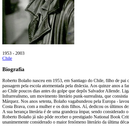
1953 - 2003
Chile
Biografia
Roberto Bolaño nasceu em 1953, em Santiago do Chile, filho de pai ca
passagem pela escola atormentada pela dislexia. Aos quinze anos a f
ao Chile poucos dias antes do golpe que depôs Salvador Allende. Liga
Infrarrealismo, um movimento literário punk-surrealista, que consisti
Márquez. Nos anos setenta, Bolaño vagabundeou pela Europa - lavou 
Costa Brava, com a mulher e os dois filhos. Aí, dedicou os últimos de
A sua herança literária é de uma grandeza ímpar, sendo considerado o
Roberto Bolaño já não pôde receber o prestigiado National Book Crit
unanimemente considerado o maior fenómeno literário da última déca