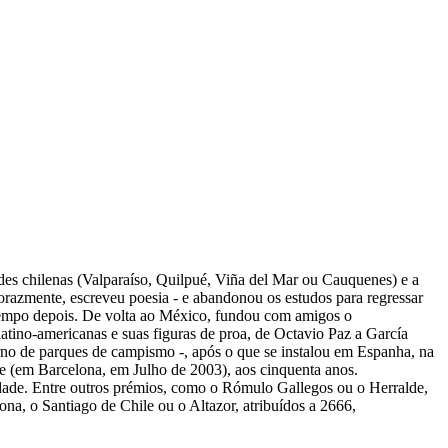
ades chilenas (Valparaíso, Quilpué, Viña del Mar ou Cauquenes) e a
orazmente, escreveu poesia - e abandonou os estudos para regressar
m tempo depois. De volta ao México, fundou com amigos o
latino-americanas e suas figuras de proa, de Octavio Paz a García
no de parques de campismo -, após o que se instalou em Espanha, na
rte (em Barcelona, em Julho de 2003), aos cinquenta anos.
lidade. Entre outros prémios, como o Rómulo Gallegos ou o Herralde,
a, o Santiago de Chile ou o Altazor, atribuídos a 2666,