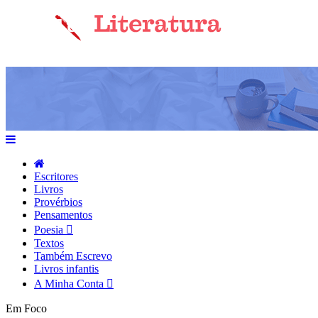
Escritores
Livros
Provérbios
Pensamentos
Poesia
Textos
Também Escrevo
Livros infantis
A Minha Conta
Em Foco